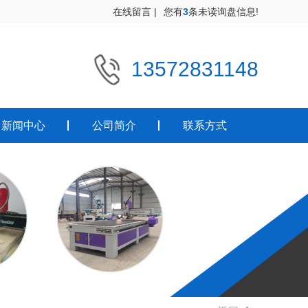
在线留言
|
您有
3
条未读询盘信息!
13572831148
新闻中心
公司简介
联系方式