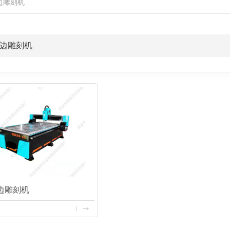
边雕刻机
边雕刻机
巡边雕刻机