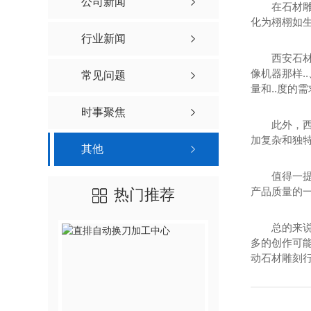
公司新闻
在石材
化为栩栩如
行业新闻
西安石
像机器那样.
常见问题
量和..度的
时事聚焦
此外，
加复杂和独
其他
值得一
产品质量的
热门推荐
总的来
多的创作可
动石材雕刻